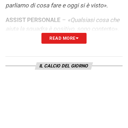
parliamo di cosa fare e oggi si è visto».
ASSIST PERSONALE
–
«Qualsiasi cosa che
aiuta la squadra è positivo, sono conten
to».
READ MORE
DOVE MIGLIORARE –
«Dobbiamo capire
che siamo undici contro undici. E’ difficile,
ma l’importante è che siamo riusciti a
IL CALCIO DEL GIORNO
vincere».
LA PLAYLIST DELLE NOSTRE TOP NEWS