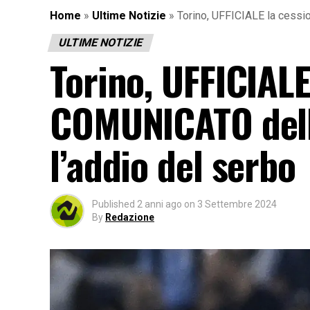
Home
»
Ultime Notizie
»
Torino, UFFICIALE la cessio
ULTIME NOTIZIE
Torino, UFFICIALE
COMUNICATO della
l’addio del serbo
Published
2 anni ago
on
3 Settembre 2024
By
Redazione