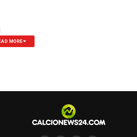
S
EAD MORE