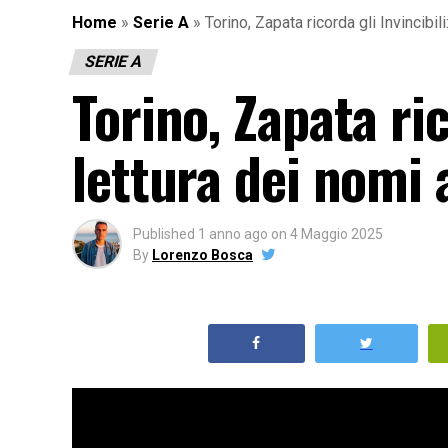
Home
»
Serie A
»
Torino, Zapata ricorda gli Invincibi
SERIE A
Torino, Zapata ric
lettura dei nomi
Published
1 anno ago
on
4 Maggio 2025
By
Lorenzo Bosca