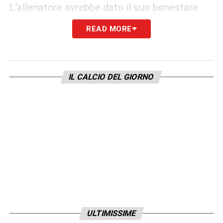
L’allenatore avrebbe dato il suo benestare
all’operazione, vedendo in Totti un alleato
READ MORE
prezioso per gestire lo spogliatoio e fare da
scudo nei momenti di difficoltà. Che sia un
ruolo da Direttore Tecnico o da
Club
IL CALCIO DEL GIORNO
Manager
, una cosa è certa:
le parti non
sono mai state così vicine
. Dopo il pari di
ieri a Napoli, l’ambiente è in fermento: il
ritorno del Re a casa potrebbe essere il
tassello mancante per puntare
definitivamente in alto.
LA PLAYLIST DELLE NOSTRE TOP NEWS
ULTIMISSIME