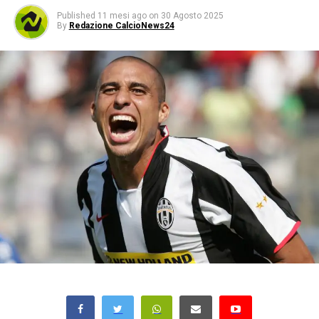
Published
11 mesi ago
on
30 Agosto 2025
By
Redazione CalcioNews24