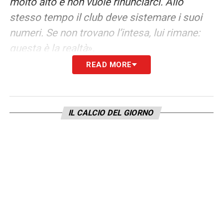
molto alto e non vuole rinunciarci. Allo
stesso tempo il club deve sistemare i suoi
numeri. Se non trovano l’intesa, lui rimane:
questa è la realtà
».
READ MORE
KOLO MUANI
–
«L’anno scorso ha
dimostrato di essere un giocatore
importante: ha segnato e sa giocare in
IL CALCIO DEL GIORNO
diverse posizioni. E soprattutto ha voglia di
vestire la maglia della Juve».
LOTTA SCUDETTO
–
«Il Napoli perché ha
vinto l’ultimo scudetto e ha fatto acquisti
mirati come De Bruyne. L’Inter è una squadra
solida, che sa cosa bisogna fare per arrivare
fino in fondo. E poi vorrà prendersi una