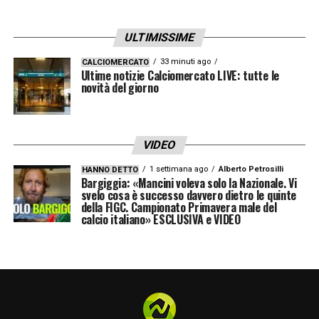
rivincita. Tutte le altre sono da verificare»
.
ULTIMISSIME
LA PLAYLIST DELLE NOSTRE TOP NEWS
33 minuti ago
CALCIOMERCATO
Ultime notizie Calciomercato LIVE: tutte le
novità del giorno
VIDEO
1 settimana ago
Alberto Petrosilli
HANNO DETTO
Bargiggia: «Mancini voleva solo la Nazionale. Vi
svelo cosa è successo davvero dietro le quinte
della FIGC. Campionato Primavera male del
calcio italiano» ESCLUSIVA e VIDEO