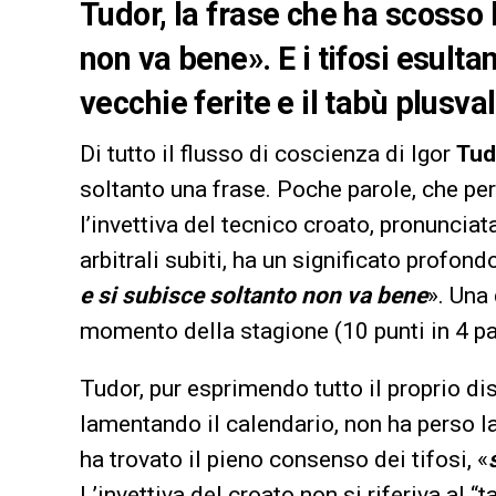
Tudor, la frase che ha scosso l
non va bene». E i tifosi esulta
vecchie ferite e il tabù plusva
Di tutto il flusso di coscienza di Igor
Tud
soltanto una frase. Poche parole, che pe
l’invettiva del tecnico croato, pronuncia
arbitrali subiti, ha un significato profond
e si subisce soltanto non va bene
». Una
momento della stagione (10 punti in 4 part
Tudor, pur esprimendo tutto il proprio di
lamentando il calendario, non ha perso l
ha trovato il pieno consenso dei tifosi, «
L’invettiva del croato non si riferiva al 