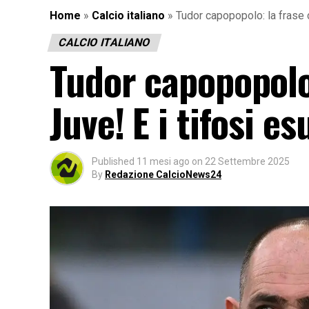
Home
»
Calcio italiano
»
Tudor capopopolo: la frase 
CALCIO ITALIANO
Tudor capopopolo:
Juve! E i tifosi e
Published
11 mesi ago
on
22 Settembre 2025
By
Redazione CalcioNews24