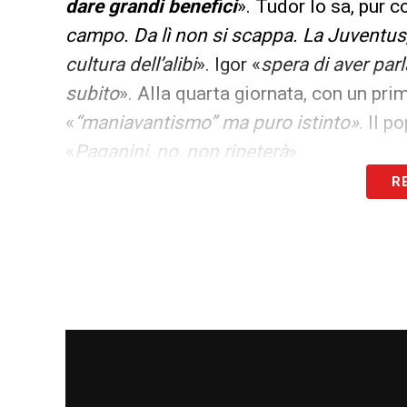
dare grandi benefici
». Tudor lo sa, pur 
campo. Da lì non si scappa. La Juventus,
cultura dell’alibi
». Igor «
spera di aver par
subito
». Alla quarta giornata, con un pri
«
“maniavantismo” ma puro istinto»
. Il 
«
Paganini, no, non ripeterà
».
R
LA PLAYLIST DELLE NOSTRE TOP NEW