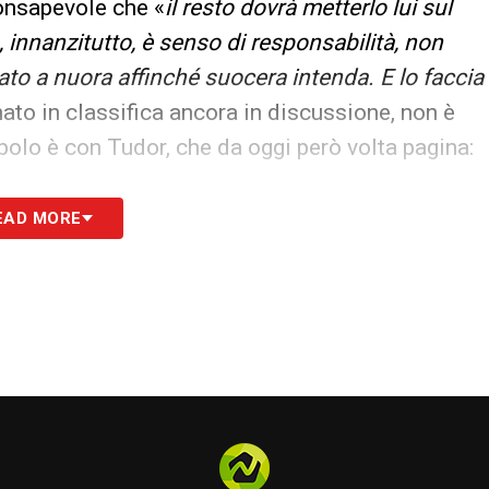
consapevole che «
il resto dovrà metterlo lui sul
 innanzitutto, è senso di responsabilità, non
lato a nuora affinché suocera intenda. E lo faccia
mato in classifica ancora in discussione, non è
popolo è con Tudor, che da oggi però volta pagina:
EAD MORE
S