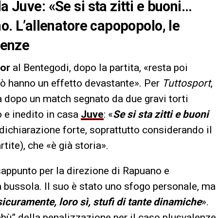
a Juve: «Se si sta zitti e buoni…
no. L’allenatore capopopolo, le
lenze
or
al Bentegodi, dopo la partita, «resta poi
rò hanno un effetto devastante». Per
Tuttosport
,
ta dopo un match segnato da due gravi torti
o e inedito in casa
Juve
: «
Se si sta zitti e buoni
 dichiarazione forte, soprattutto considerando il
ite), che «è già storia».
sappunto per la direzione di Rapuano e
a bussola. Il suo è stato uno sfogo personale, ma
sicuramente, loro sì, stufi di tante dinamiche
».
“tabù” della penalizzazione per il caso plusvalenze