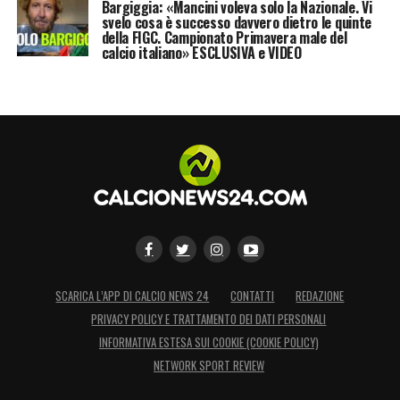
Bargiggia: «Mancini voleva solo la Nazionale. Vi
svelo cosa è successo davvero dietro le quinte
della FIGC. Campionato Primavera male del
calcio italiano» ESCLUSIVA e VIDEO
SCARICA L’APP DI CALCIO NEWS 24
CONTATTI
REDAZIONE
PRIVACY POLICY E TRATTAMENTO DEI DATI PERSONALI
INFORMATIVA ESTESA SUI COOKIE (COOKIE POLICY)
NETWORK SPORT REVIEW