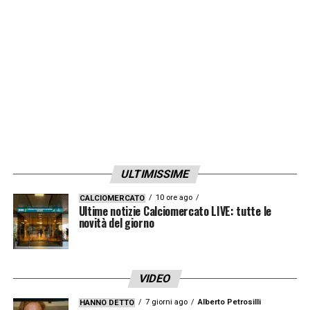
sarà valutato settimana per settimana dallo
staff sanitario»
.
LA PLAYLIST DELLE NOSTRE TOP NEWS
ULTIMISSIME
10 ore ago
CALCIOMERCATO
Ultime notizie Calciomercato LIVE: tutte le
novità del giorno
VIDEO
7 giorni ago
Alberto Petrosilli
HANNO DETTO