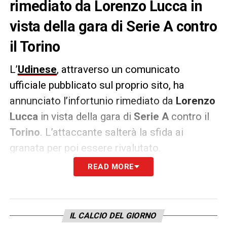
rimediato da Lorenzo Lucca in
vista della gara di Serie A contro
il Torino
L’
Udinese
, attraverso un comunicato
ufficiale pubblicato sul proprio sito, ha
annunciato l’infortunio rimediato da
Lorenzo
Lucca
in vista della gara di
Serie A
contro il
Torino
. L’attaccante salterà la sfida ai
granata per poi essere rivalutato.
READ MORE
COMUNICATO UFFICIALE UDINESE
–
«Udinese Calcio comunica che Lorenzo
Lucca ha riportato un lieve trauma
IL CALCIO DEL GIORNO
distrattivo al polpaccio sinistro. Il calciatore