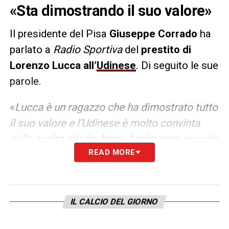
«Sta dimostrando il suo valore»
Il presidente del Pisa
Giuseppe Corrado
ha
parlato a
Radio Sportiva
del
prestito di
Lorenzo Lucca all’
Udinese
. Di seguito le sue
parole.
«
Lucca è un ragazzo che ha dimostrato tutto
il suo valore e l’Udinese è molto convinta
della scelta che ha fatto. Anche altre società
READ MORE
erano attente al profilo di Lorenzo, ma alla
fine abbiamo chiuso con le zebrette. C’è già
stato un primo contributo e adesso la
differenza rispetto al prezzo del prestito è
IL CALCIO DEL GIORNO
grosso modo una cifra simile a quanto si