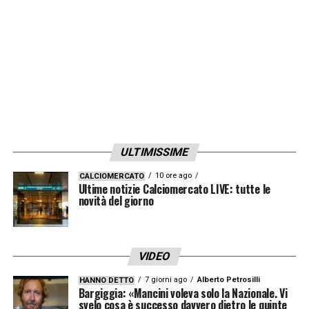
sente dire. L’Udinese lo riscatterà, credo. Ma
se così non fosse, molte altre squadre
sarebbero interessate
».
LA PLAYLIST DELLE NOSTRE TOP NEWS
ULTIMISSIME
10 ore ago
CALCIOMERCATO
Ultime notizie Calciomercato LIVE: tutte le
novità del giorno
VIDEO
7 giorni ago
Alberto Petrosilli
HANNO DETTO
Bargiggia: «Mancini voleva solo la Nazionale. Vi
svelo cosa è successo davvero dietro le quinte