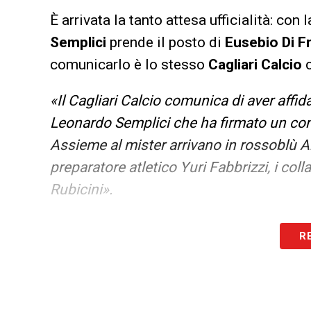
È arrivata la tanto attesa ufficialità: co
Semplici
prende il posto di
Eusebio Di F
comunicarlo è lo stesso
Cagliari
Calcio
c
«Il Cagliari Calcio comunica di aver affi
Leonardo Semplici che ha firmato un con
Assieme al mister arrivano in rossoblù An
preparatore atletico Yuri Fabbrizzi, i co
Rubicini».
LA PLAYLIST DELLE NOSTRE TOP NEW
R