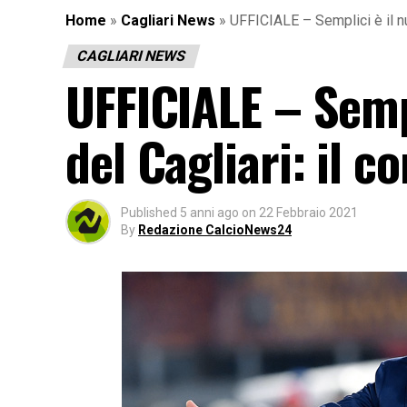
Home
»
Cagliari News
»
UFFICIALE – Semplici è il nu
CAGLIARI NEWS
UFFICIALE – Sempl
del Cagliari: il 
Published
5 anni ago
on
22 Febbraio 2021
By
Redazione CalcioNews24