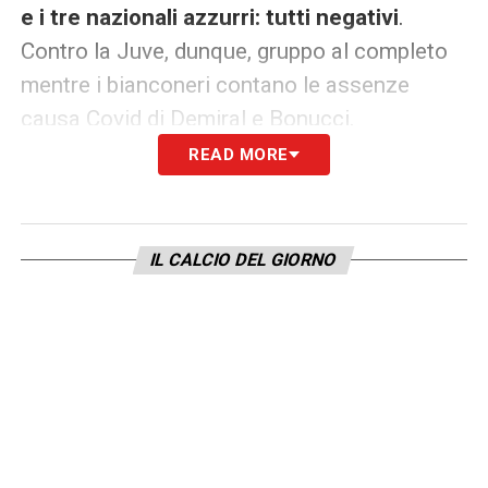
e i tre nazionali azzurri: tutti negativi
.
Contro la Juve, dunque, gruppo al completo
mentre i bianconeri contano le assenze
causa Covid di Demiral e Bonucci.
READ MORE
Ore 19.00 – Parma, lungo stop per Zirkzee
– Si ferma Zirkzee come comunicato dal
Parma: «Joshua Zirkzee è stato oggi
IL CALCIO DEL GIORNO
sottoposto ad Innsbruck, in accordo con lo
staff medico del Bayern Monaco, ad una
consulenza con il Prof. Christian Fink. È
stata indicata la scelta conservativa per la
lesione del legamento collaterale esterno. In
ogni caso, l’atleta dovrà portare il tutore per
6 settimane».