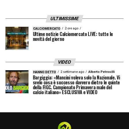
ULTIMISSIME
2 ore ago
CALCIOMERCATO
Ultime notizie Calciomercato LIVE: tutte le
novità del giorno
VIDEO
2 settimane ago
Alberto Petrosilli
HANNO DETTO
Bargiggia: «Mancini voleva solo la Nazionale. Vi
svelo cosa è successo davvero dietro le quinte
Ore 16.00 – Cagliari, Cragno positivo al
della FIGC. Campionato Primavera male del
calcio italiano» ESCLUSIVA e VIDEO
Covid
–
«Il
Cagliari
Calcio comunica la
positività al Covid-19 di
Alessio
Cragno
:
monitorato con attenzione dal suo rientro
dagli impegni con la Nazionale italiana, il