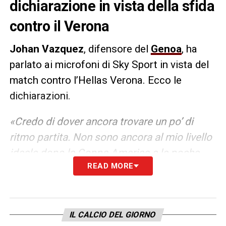
dichiarazione in vista della sfida
contro il Verona
Johan Vazquez
, difensore del
Genoa
, ha
parlato ai microfoni di Sky Sport in vista del
match contro l’Hellas Verona. Ecco le
dichiarazioni.
«Credo di dover ancora trovare un po’ di
ritmo partita. Non sono ancora al mio livello
ideale dopo la Coppa America e le poche
READ MORE
vacanze a disposizione, ma sento la fiducia
del gruppo e del mister, questo mi aiuterà a
ritrovare la forma migliore».
IL CALCIO DEL GIORNO