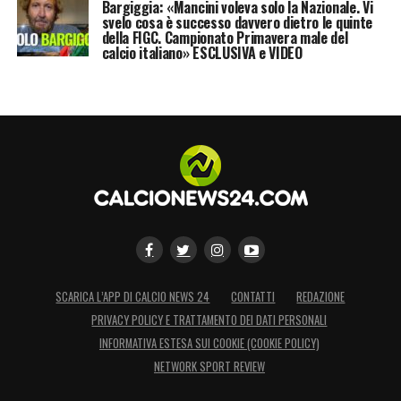
Bargiggia: «Mancini voleva solo la Nazionale. Vi
svelo cosa è successo davvero dietro le quinte
della FIGC. Campionato Primavera male del
calcio italiano» ESCLUSIVA e VIDEO
SCARICA L’APP DI CALCIO NEWS 24
CONTATTI
REDAZIONE
PRIVACY POLICY E TRATTAMENTO DEI DATI PERSONALI
INFORMATIVA ESTESA SUI COOKIE (COOKIE POLICY)
NETWORK SPORT REVIEW