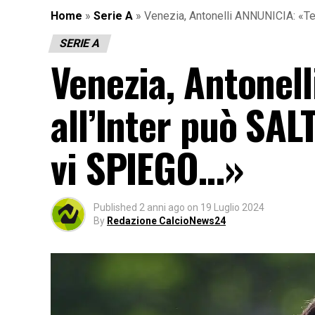
Home
»
Serie A
»
Venezia, Antonelli ANNUNICIA: «Te
SERIE A
Venezia, Antonel
all’Inter può SALT
vi SPIEGO…»
Published
2 anni ago
on
19 Luglio 2024
By
Redazione CalcioNews24