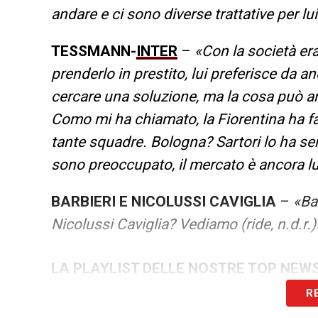
andare e ci sono diverse trattative per lu
TESSMANN-
INTER
–
«Con la società era
prenderlo in prestito, lui preferisce da an
cercare una soluzione, ma la cosa può a
Como mi ha chiamato, la Fiorentina ha fa
tante squadre. Bologna? Sartori lo ha s
sono preoccupato, il mercato è ancora l
BARBIERI E NICOLUSSI CAVIGLIA
–
«Ba
Nicolussi Caviglia? Vediamo (ride, n.d.r.)
LA PLAYLIST DELLE NOSTRE TOP NEW
R