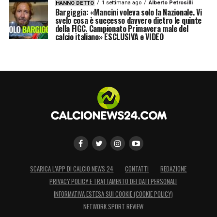
1 settimana ago
Alberto Petrosilli
HANNO DETTO
Bargiggia: «Mancini voleva solo la Nazionale. Vi
svelo cosa è successo davvero dietro le quinte
della FIGC. Campionato Primavera male del
calcio italiano» ESCLUSIVA e VIDEO
SCARICA L’APP DI CALCIO NEWS 24
CONTATTI
REDAZIONE
PRIVACY POLICY E TRATTAMENTO DEI DATI PERSONALI
INFORMATIVA ESTESA SUI COOKIE (COOKIE POLICY)
NETWORK SPORT REVIEW