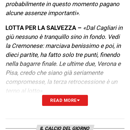
probabilmente in questo momento pagano
alcune assenze importanti»
.
LOTTA PER LA SALVEZZA –
«Dal Cagliari in
giù nessuno è tranquillo sino in fondo. Vedi
la Cremonese: marciava benissimo e poi, in
dieci partite, ha fatto solo tre punti, finendo
nella bagarre finale. Le ultime due, Verona e
Pisa, credo che siano già seriamente
compromesse, la terza retrocessione è un
terno al lotto»
.
READ MORE
L’INTERVISTA COMPLETA A VENTURA
LA PLAYLIST DELLE NOSTRE TOP NEWS
IL CALCIO DEL GIORNO