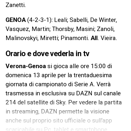
Zanetti.
GENOA
(4-2-3-1): Leali; Sabelli, De Winter,
Vasquez, Martin; Thorsby, Masini; Zanoli,
Malinovskyi, Miretti; Pinamonti.
All
. Vieira.
Orario e dove vederla in tv
Verona-Genoa
si gioca alle ore 15:00 di
domenica 13 aprile per la trentaduesima
giornata di campionato di Serie A. Verrà
trasmessa in esclusiva su DAZN sul canale
214 del satellite di Sky. Per vedere la partita
in streaming, DAZN permette la visione
anche sul proprio sito ufficiale o sull’app
scaricabile su Pc, tablet e smartphone.