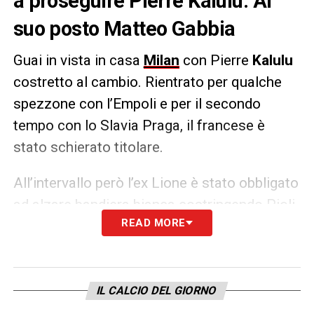
a proseguire Pierre Kalulu. Al
suo posto Matteo Gabbia
Guai in vista in casa
Milan
con Pierre
Kalulu
costretto al cambio. Rientrato per qualche
spezzone con l’Empoli e per il secondo
tempo con lo Slavia Praga, il francese è
stato schierato titolare.
All’intervallo però l’ex Lione è stato obbligato
ad alzare bandiera bianca costringendo Pioli
READ MORE
a fare il primo cambio. Al suo posto è entrato
Matteo Gabbia. Seguiranno aggiornamenti
circa le sue condizioni.
IL CALCIO DEL GIORNO
LA PLAYLIST DELLE NOSTRE TOP NEWS