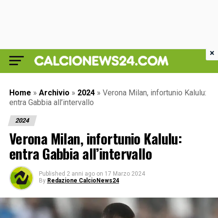
×
Home
»
Archivio
»
2024
»
Verona Milan, infortunio Kalulu:
entra Gabbia all’intervallo
2024
Verona Milan, infortunio Kalulu:
entra Gabbia all’intervallo
Published
2 anni ago
on
17 Marzo 2024
By
Redazione CalcioNews24