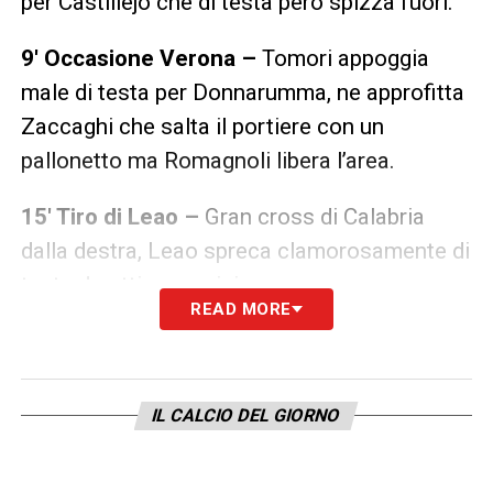
per Castillejo che di testa però spizza fuori.
9′ Occasione Verona –
Tomori appoggia
male di testa per Donnarumma, ne approfitta
Zaccaghi che salta il portiere con un
pallonetto ma Romagnoli libera l’area.
15′ Tiro di Leao –
Gran cross di Calabria
dalla destra, Leao spreca clamorosamente di
testa da ottima posizione.
READ MORE
22′ Si abbassano i ritmi –
il Milan cerca il
controllo di palla senza osare troppo la
giocata, si abbassa il pressing del Verona.
IL CALCIO DEL GIORNO
27′ Gol del Milan –
Punizione magistrale di