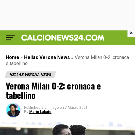
×
Home
»
Hellas Verona News
»
Verona Milan 0-2: cronaca
e tabellino
HELLAS VERONA NEWS
Verona Milan 0-2: cronaca e
tabellino
Published
5 anni ago
on
7 Marzo 2021
By
Mario Labate