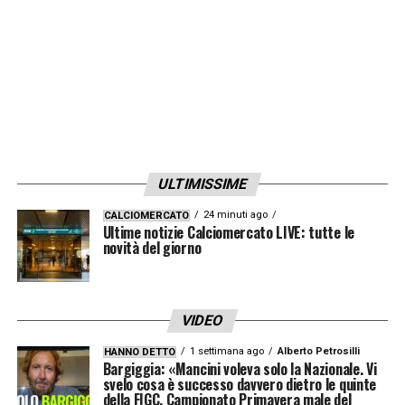
Rade Krunic che sorprende Silvestri sul palo
lontano.
32′ Tiro di Leao –
Assist in profondità di
Krunic per Leao che scatta si ferma e lascia
partire un destro che termina però alto sopra
la traversa.
ULTIMISSIME
37′ Occasione per il Milan –
Castillejo prova
24 minuti ago
CALCIOMERCATO
Ultime notizie Calciomercato LIVE: tutte le
l’imbucata per Calabria, bravo Magnani ad
novità del giorno
intercettare la sfera.
41′ Occasione per il Verona –
Gli scaligeri
VIDEO
ripartono in contropiede con Zaccagni ma è
1 settimana ago
Alberto Petrosilli
HANNO DETTO
bravo Romagnoli a leggere l’azione e
Bargiggia: «Mancini voleva solo la Nazionale. Vi
svelo cosa è successo davvero dietro le quinte
prendersi il fallo da “sfondamento”.
della FIGC. Campionato Primavera male del