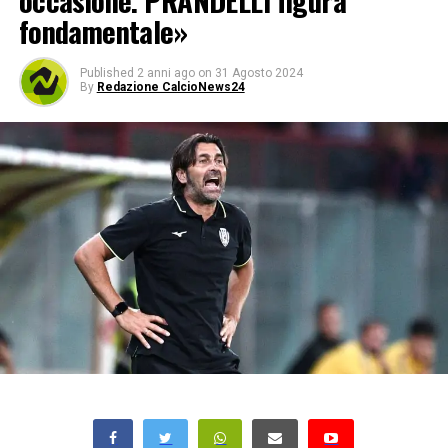
occasione. PRANDELLI figura
fondamentale»
Published
2 anni ago
on
31 Agosto 2024
By
Redazione CalcioNews24