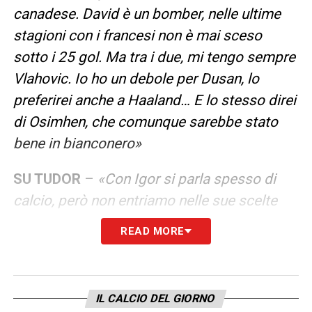
canadese. David è un bomber, nelle ultime
stagioni con i francesi non è mai sceso
sotto i 25 gol. Ma tra i due, mi tengo sempre
Vlahovic. Io ho un debole per Dusan, lo
preferirei anche a Haaland… E lo stesso direi
di Osimhen, che comunque sarebbe stato
bene in bianconero»
SU TUDOR
–
«Con Igor si parla spesso di
calcio, però non entriamo nelle sue scelte
tecniche. Comunque ogni allenatore decide
READ MORE
per il bene della squadra, per vincere le
partite e raggiungere gli obiettivi.
IL CALCIO DEL GIORNO
Kolo Muani non è un goleador, però le sue