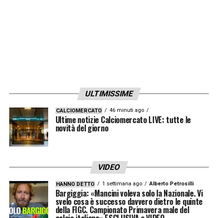
UNO SGUARDO ALLA PROSSIMA
STAGIONE
–
«È la fine di questa stagione,
non l’inizio della prossima. Prenderemo
spunto da questo periodo di Coppa del
Mondo. Ce ne andiamo più forti. È un punto
ULTIMISSIME
di partenza per iniziare meglio la prossima
stagione. Parlo della squadra, non dei
46 minuti ago
CALCIOMERCATO
Ultime notizie Calciomercato LIVE: tutte le
giocatori».
novità del giorno
MESSAGGIO ALLA SQUADRA
–
«Oggi
abbiamo avuto qualche lacuna, e a volte è
VIDEO
bene vedere gli errori perché ci possano
1 settimana ago
Alberto Petrosilli
HANNO DETTO
Bargiggia: «Mancini voleva solo la Nazionale. Vi
aiutare in futuro. Se ripetiamo gli stessi
svelo cosa è successo davvero dietro le quinte
della FIGC. Campionato Primavera male del
errori più e più volte, non sarà una scelta
calcio italiano» ESCLUSIVA e VIDEO