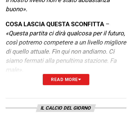
buono».
COSA LASCIA QUESTA SCONFITTA
–
«Questa partita ci dirà qualcosa per il futuro,
così potremo competere a un livello migliore
di quello attuale. Fin qui non andiamo. Ci
siamo fermati alla penultima stazione. Fa
male».
READ MORE
LEZIONI DA IMPARARE
–
«Partire da 0-2 è
un fattore determinante. Volevamo giocare
una partita combattuta, e poi bisogna
IL CALCIO DEL GIORNO
affrontarla in modo diverso. Più che il divario
tra le due squadre, è il margine di
miglioramento che abbiamo».