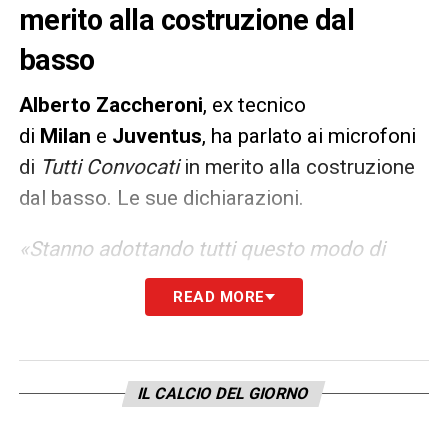
merito alla costruzione dal
basso
Alberto
Zaccheroni
, ex tecnico
di
Milan
e
Juventus
, ha parlato ai microfoni
di
Tutti Convocati
in merito alla costruzione
dal basso. Le sue dichiarazioni.
«Stanno adottando tutti questo modo di
giocare con la costruzione dal basso, però al
READ MORE
momento vedo più svantaggi che vantaggi».
LA PLAYLIST DELLE NOSTRE TOP NEWS
IL CALCIO DEL GIORNO