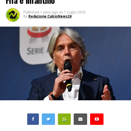
Fifa e Infantino
Published
1 anno ago
on
1 Luglio 2025
By
Redazione CalcioNews24