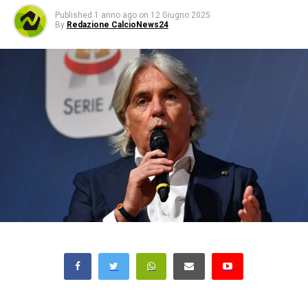
Published
1 anno ago
on
12 Giugno 2025
By
Redazione CalcioNews24