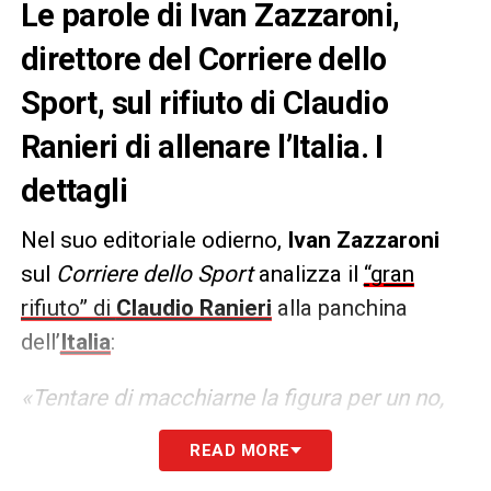
Le parole di Ivan Zazzaroni,
direttore del Corriere dello
Sport, sul rifiuto di Claudio
Ranieri di allenare l’Italia. I
dettagli
Nel suo editoriale odierno,
Ivan Zazzaroni
sul
Corriere dello Sport
analizza il
“gran
rifiuto” di
Claudio Ranieri
alla panchina
dell’
Italia
:
«Tentare di macchiarne la figura per un no,
frutto di un ripensamento notturno, è un
READ MORE
esercizio intollerabile. Uomini che al