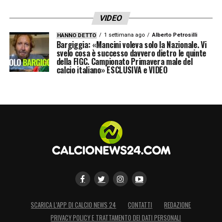
pubblicamente»
VIDEO
1 settimana ago
Alberto Petrosilli
HANNO DETTO
LA PLAYLIST DELLE NOSTRE TOP NEWS
Bargiggia: «Mancini voleva solo la Nazionale. Vi
svelo cosa è successo davvero dietro le quinte
della FIGC. Campionato Primavera male del
calcio italiano» ESCLUSIVA e VIDEO
SCARICA L’APP DI CALCIO NEWS 24
CONTATTI
REDAZIONE
PRIVACY POLICY E TRATTAMENTO DEI DATI PERSONALI