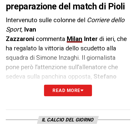
preparazione del match di Pioli
Intervenuto sulle colonne del
Corriere dello
Sport
,
Ivan
Zazzaroni
commenta
Milan
Inter
di ieri, che
ha regalato la vittoria dello scudetto alla
squadra di Simone Inzaghi. Il giornalista
pone però l’attenzione sull’allenatore che
sedeva sulla panchina opposta,
Stefano
Pioli
.
READ MORE
PAROLE
– «
La seconda l’ha staccata dal
cielo di Milano proprio nel derby, un derby
freddo, rovente solo nel finale: ho ancora
IL CALCIO DEL GIORNO
negli occhi il volto di Pioli che sembrava si