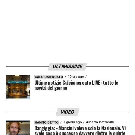
chiedesse cosa ci faccio ancora qui? Con
quale spirito potrà aver preparato la
partita?
»
LA PLAYLIST DELLE NOSTRE TOP NEWS
ULTIMISSIME
10 ore ago
CALCIOMERCATO
Ultime notizie Calciomercato LIVE: tutte le
novità del giorno
VIDEO
7 giorni ago
Alberto Petrosilli
HANNO DETTO
Bargiggia: «Mancini voleva solo la Nazionale. Vi
svelo cosa è successo davvero dietro le quinte