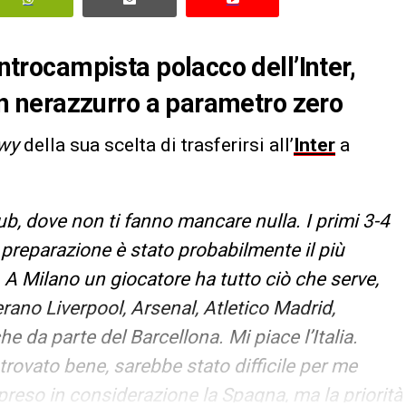
entrocampista polacco dell’Inter,
i in nerazzurro a parametro zero
wy
della sua scelta di trasferirsi all’
Inter
a
ub, dove non ti fanno mancare nulla. I primi 3-4
di preparazione è stato probabilmente il più
a. A Milano un giocatore ha tutto ciò che serve,
erano Liverpool, Arsenal, Atletico Madrid,
e da parte del Barcellona. Mi piace l’Italia.
 trovato bene, sarebbe stato difficile per me
 preso in considerazione la Spagna, ma la priorità