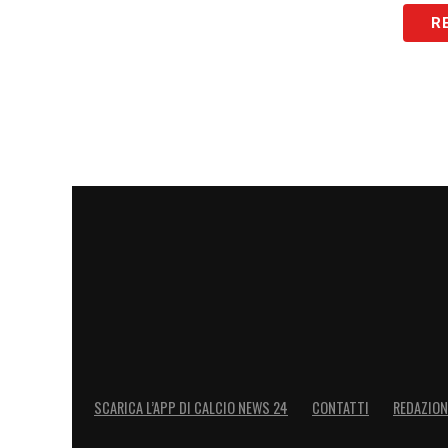
era continuare la mia carriera in Italia. So
R
e sarei stato felice di prolungare il contr
LA PLAYLIST DELLE NOSTRE TOP NEW
SCARICA L’APP DI CALCIO NEWS 24
CONTATTI
REDAZION