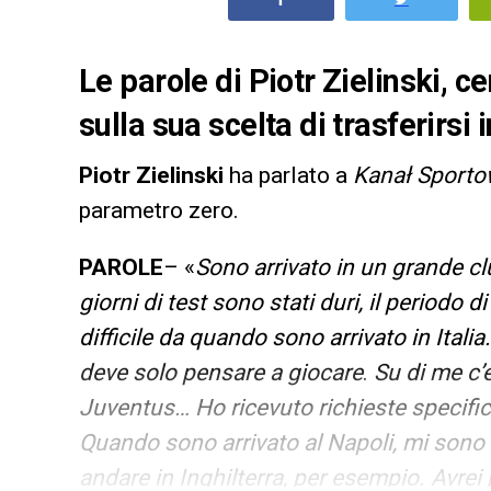
Le parole di Piotr Zielinski, c
sulla sua scelta di trasferirs
Piotr Zielinski
ha parlato a
Kanał Sporto
parametro zero.
PAROLE
– «
Sono arrivato in un grande cl
giorni di test sono stati duri, il periodo 
difficile da quando sono arrivato in Itali
deve solo pensare a giocare
.
Su di me c’
Juventus… Ho ricevuto richieste specifich
Quando sono arrivato ​​al Napoli, mi sono
andare in Inghilterra, per esempio. Avrei