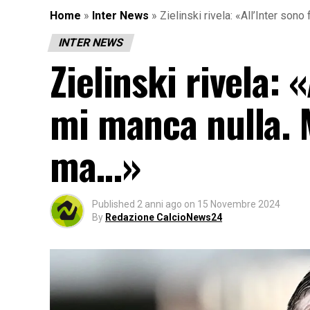
Home
»
Inter News
»
Zielinski rivela: «All’Inter son
INTER NEWS
Zielinski rivela: 
mi manca nulla. M
ma…»
Published
2 anni ago
on
15 Novembre 2024
By
Redazione CalcioNews24