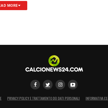
no all’
Inter
, ma anche il Napoli è un grande club
EAD MORE
atto
»
S
E
PRIVACY POLICY E TRATTAMENTO DEI DATI PERSONALI
INFORMATIVA ES