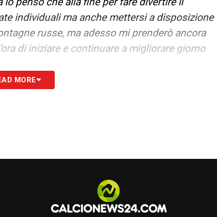
o penso che alla fine per fare divertire il
ate individuali ma anche mettersi a disposizione
 montagne russe, ma adesso mi prenderò ancora
ora di iniziare e continuare a migliorare giorno
EAD MORE
S