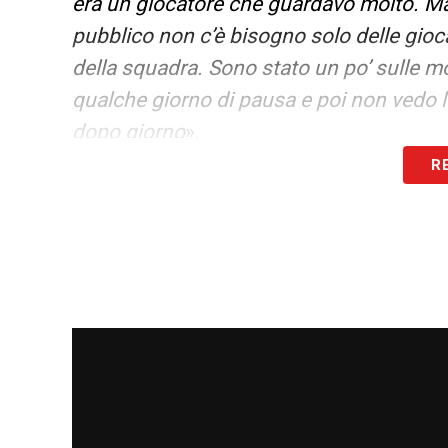
era un giocatore che guardavo molto. Ma i
pubblico non c’è bisogno solo delle gioc
della squadra. Sono stato un po’ sulle
qualche giorno di pausa e poi non vedo l’
dopo giorno
».
R
LA PLAYLIST DELLE NOSTRE TOP NEW