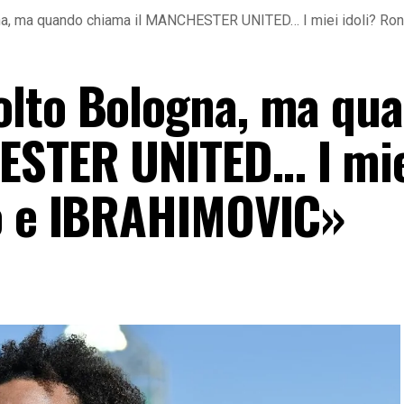
na, ma quando chiama il MANCHESTER UNITED… I miei idoli? Ro
olto Bologna, ma qu
ESTER UNITED… I mi
ho e IBRAHIMOVIC»