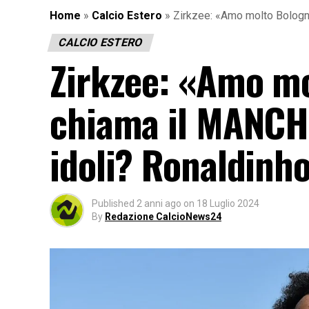
Home
»
Calcio Estero
»
Zirkzee: «Amo molto Bolog
CALCIO ESTERO
Zirkzee: «Amo m
chiama il MANCH
idoli? Ronaldin
Published
2 anni ago
on
18 Luglio 2024
By
Redazione CalcioNews24