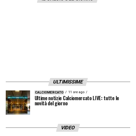
al suo Paese, dentro e fuori dal campo. Il
connubio
Ziyech-Wydad
unisce talento,
esperienza internazionale e orgoglio
nazionale — una combinazione che promette
di far sognare di nuovo tutto il Marocco.
LEGGI ANCHE >>> Ultime notizie
Calciomercato LIVE: tutte le novità del
giorno
ULTIMISSIME
LA PLAYLIST DELLE NOSTRE TOP NEWS
11 ore ago
CALCIOMERCATO
Ultime notizie Calciomercato LIVE: tutte le
novità del giorno
VIDEO