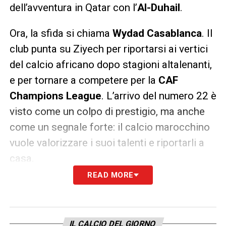
dell’avventura in Qatar con l’
Al-Duhail
.
Ora, la sfida si chiama
Wydad Casablanca
. Il
club punta su Ziyech per riportarsi ai vertici
del calcio africano dopo stagioni altalenanti,
e per tornare a competere per la
CAF
Champions League
. L’arrivo del numero 22 è
visto come un colpo di prestigio, ma anche
come un segnale forte: il calcio marocchino
vuole valorizzare i suoi talenti e riportarli a
casa.
READ MORE
Per Ziyech, questa avventura rappresenta un
nuovo inizio. Vuole rilanciare la propria
carriera, ma soprattutto dare qualcosa in più
IL CALCIO DEL GIORNO