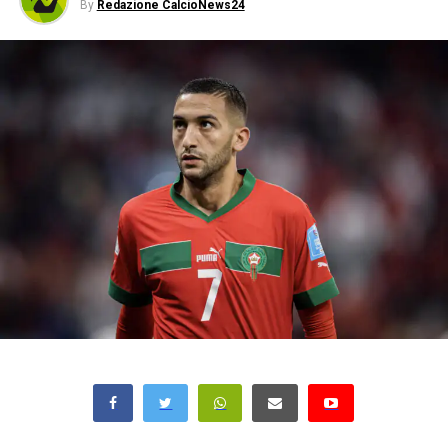
By
Redazione CalcioNews24