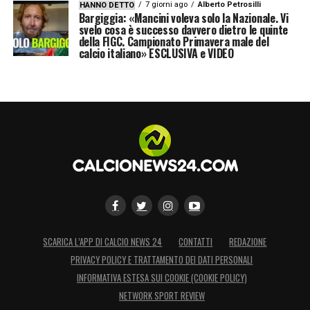
7 giorni ago
Alberto Petrosilli
HANNO DETTO
Bargiggia: «Mancini voleva solo la Nazionale. Vi
svelo cosa è successo davvero dietro le quinte
della FIGC. Campionato Primavera male del
calcio italiano» ESCLUSIVA e VIDEO
SCARICA L’APP DI CALCIO NEWS 24
CONTATTI
REDAZIONE
PRIVACY POLICY E TRATTAMENTO DEI DATI PERSONALI
INFORMATIVA ESTESA SUI COOKIE (COOKIE POLICY)
NETWORK SPORT REVIEW