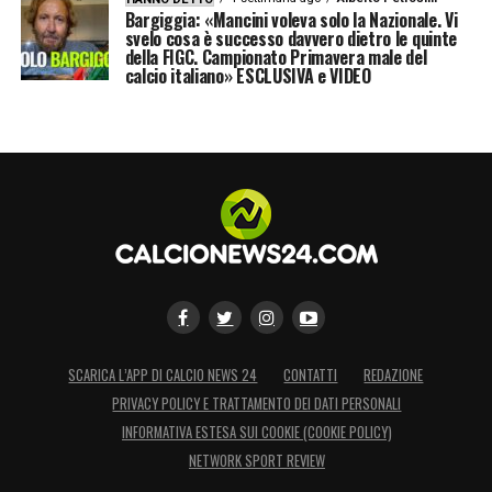
Bargiggia: «Mancini voleva solo la Nazionale. Vi
svelo cosa è successo davvero dietro le quinte
della FIGC. Campionato Primavera male del
calcio italiano» ESCLUSIVA e VIDEO
SCARICA L’APP DI CALCIO NEWS 24
CONTATTI
REDAZIONE
PRIVACY POLICY E TRATTAMENTO DEI DATI PERSONALI
INFORMATIVA ESTESA SUI COOKIE (COOKIE POLICY)
NETWORK SPORT REVIEW