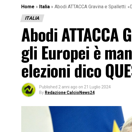
Home
»
Italia
»
Abodi ATTACCA Gravina e Spalletti: 
ITALIA
Abodi ATTACCA Gr
gli Europei è ma
elezioni dico QU
Published
2 anni ago
on
21 Luglio 2024
By
Redazione CalcioNews24