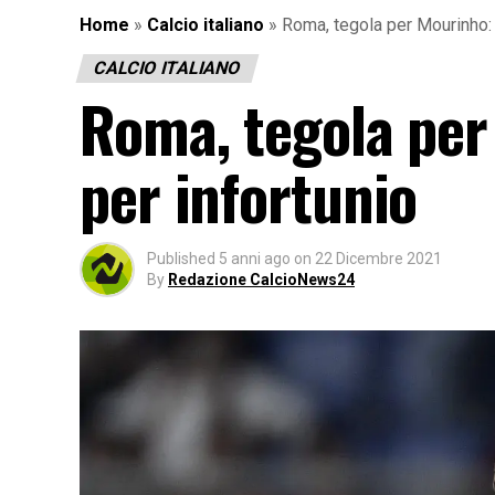
Home
»
Calcio italiano
»
Roma, tegola per Mourinho: 
CALCIO ITALIANO
Roma, tegola per
per infortunio
Published
5 anni ago
on
22 Dicembre 2021
By
Redazione CalcioNews24