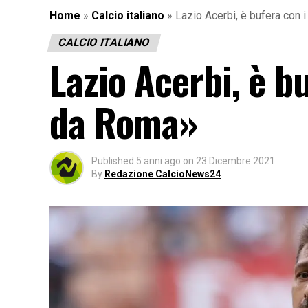
Home
»
Calcio italiano
»
Lazio Acerbi, è bufera con 
CALCIO ITALIANO
Lazio Acerbi, è bu
da Roma»
Published
5 anni ago
on
23 Dicembre 2021
By
Redazione CalcioNews24