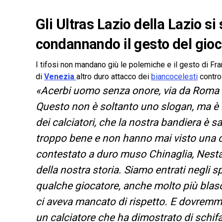
Gli Ultras Lazio della Lazio si
condannando il gesto del gioc
I tifosi non mandano giù le polemiche e il gesto di F
di
Venezia
altro duro attacco dei
biancocelesti
contro 
«
Acerbi uomo senza onore, via da Roma 
Questo non è soltanto uno slogan, ma è mo
dei calciatori, che la nostra bandiera è s
troppo bene e non hanno mai visto una 
contestato a duro muso Chinaglia, Nesta,
della nostra storia. Siamo entrati negli s
qualche giocatore, anche molto più blas
ci aveva mancato di rispetto.
E dovremmo 
un calciatore che ha dimostrato di schifare