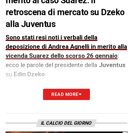
merito al caso Suarez: il
retroscena di mercato su Dzeko
alla Juventus
Sono stati resi noti i verbali della
deposizione di Andrea Agnelli in merito alla
vicenda Suarez dello scorso 26 gennaio
:
ecco le parole del presidente della
Juventus
su
Edin Dzeko
.
«
Impossibilità tesseramento Suarez? Per
READ MORE
logica ritengo che mi informò Paratici e
avvenne al mio rientro in attività dopo il
periodo di isolamento volontario dovuto alla
IL CALCIO DEL GIORNO
positività di De Laurentiis, incontrato il 9