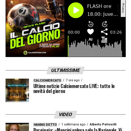
settembre all’assemblea della Lega Calcio.
Al mio rientro la società si stava già
muovendo su Dzeko».
LA PLAYLIST DELLE NOSTRE TOP NEWS
ULTIMISSIME
7 ore ago
CALCIOMERCATO
Ultime notizie Calciomercato LIVE: tutte le
novità del giorno
VIDEO
1 settimana ago
Alberto Petrosilli
HANNO DETTO
Bargiggia: «Mancini voleva solo la Nazionale. Vi