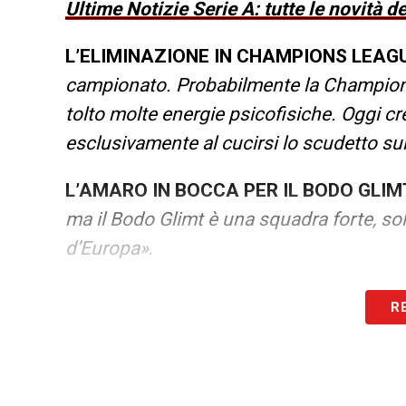
Ultime Notizie Serie A: tutte le novità 
L’ELIMINAZIONE IN CHAMPIONS LEAG
campionato. Probabilmente la Champion
tolto molte energie psicofisiche. Oggi c
esclusivamente al cucirsi lo scudetto sul
L’AMARO IN BOCCA PER IL BODO GLIM
ma il Bodo Glimt è una squadra forte, sol
d’Europa»
.
L’ATALANTA UNICA ITALIANA IN CHA
R
ragionamento diverso. L’Europa è una ve
vincere lo scudetto, è chiaro che poi se s
risultato nel dopo Gasperini. Per l’Atala