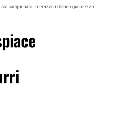
 sul campionato. I nerazzurri hanno già mezzo
spiace
rri