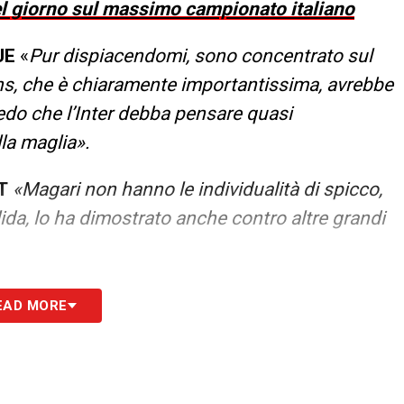
del giorno sul massimo campionato italiano
UE
«
Pur dispiacendomi, sono concentrato sul
s, che è chiaramente importantissima, avrebbe
redo che l’Inter debba pensare quasi
la maglia».
T
«Magari non hanno le individualità di spicco,
ida, lo ha dimostrato anche contro altre grandi
MPIONS
«Sull’Atalanta si fa psicologicamente un
EAD MORE
trina importantissima. Non stanno lottando per
i entra nella zona delle coppe, è un gran bel
nta le coppe diventano quasi una priorità».