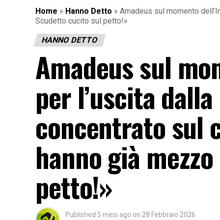
Home
»
Hanno Detto
»
Amadeus sul momento dell’Int
Scudetto cucito sul petto!»
HANNO DETTO
Amadeus sul mome
per l’uscita dal
concentrato sul 
hanno già mezzo 
petto!»
Published
5 mesi ago
on
28 Febbraio 2026