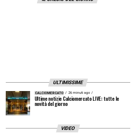
tutti. La mia seconda avventura ad Empoli?
Ha un significato particolare lavorare dove
lo hai già fatto vuol dire che c’è stima e
riconoscenza
».
LA PLAYLIST DELLE NOSTRE TOP NEWS
ULTIMISSIME
26 minuti ago
CALCIOMERCATO
Ultime notizie Calciomercato LIVE: tutte le
novità del giorno
VIDEO