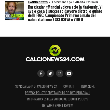
1 settimana ago
Alberto Petrosilli
HANNO DETTO
Bargiggia: «Mancini voleva solo la Nazionale. Vi
svelo cosa è successo davvero dietro le quinte
della FIGC. Campionato Primavera male del
calcio italiano» ESCLUSIVA e VIDEO
SCARICA L’APP DI CALCIO NEWS 24
CONTATTI
REDAZIONE
PRIVACY POLICY E TRATTAMENTO DEI DATI PERSONALI
INFORMATIVA ESTESA SUI COOKIE (COOKIE POLICY)
NETWORK SPORT REVIEW