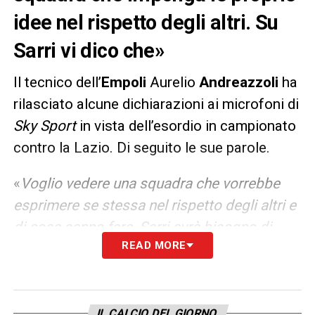
idee nel rispetto degli altri. Su
Sarri vi dico che»
Il tecnico dell’
Empoli
Aurelio
Andreazzoli
ha
rilasciato alcune dichiarazioni ai microfoni di
Sky Sport
in vista dell’esordio in campionato
contro la Lazio. Di seguito le sue parole.
«
Voglio vedere una squadra che vorrebbe
esprimere se stessa nel rispetto degli altri e
di cosa sanno fare. Sarri avrà bisogno di
READ MORE
tempo per dare la sua idea di gioco alla
Lazio? Non so se gli servirà molto tempo per
inculcare la sua mentalità, ma è un problema
di tutti i tecnici. In un mese è complicato per
IL CALCIO DEL GIORNO