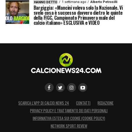
1 settimana ago
Alberto Petrosilli
HANNO DETTO
Bargiggia: «Mancini voleva solo la Nazionale. Vi
svelo cosa è successo davvero dietro le quinte
della FIGC. Campionato Primavera male del
calcio italiano» ESCLUSIVA e VIDEO
SCARICA L’APP DI CALCIO NEWS 24
CONTATTI
REDAZIONE
PRIVACY POLICY E TRATTAMENTO DEI DATI PERSONALI
INFORMATIVA ESTESA SUI COOKIE (COOKIE POLICY)
NETWORK SPORT REVIEW