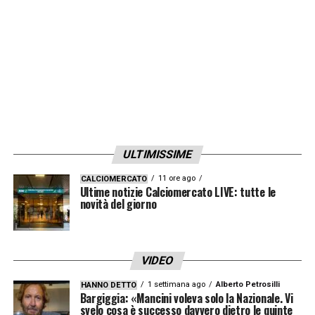
Manchester United:
https://www.youtube.com/watch?v=4-
a7Vzdiko4
LA PLAYLIST DELLE NOSTRE TOP NEWS
ULTIMISSIME
11 ore ago
CALCIOMERCATO
Ultime notizie Calciomercato LIVE: tutte le
novità del giorno
VIDEO
1 settimana ago
Alberto Petrosilli
HANNO DETTO
Bargiggia: «Mancini voleva solo la Nazionale. Vi
svelo cosa è successo davvero dietro le quinte