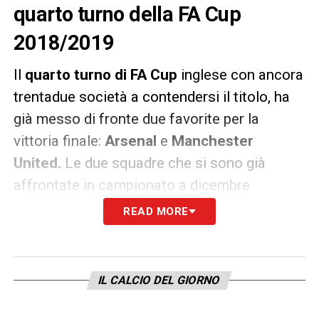
quarto turno della FA Cup
2018/2019
Il
quarto turno di FA Cup
inglese con ancora
trentadue società a contendersi il titolo, ha
già messo di fronte due favorite per la
vittoria finale:
Arsenal
e
Manchester
United.
Le due squadre che si sono già
affrontate in campionato a dicembre
pareggiando per
2-2
, si giocheranno un
READ MORE
posto negli ottavi di finale. Quella
dell’
Emirates Stadium
sarà una gara
equilibrata dato che in Premier i due club
IL CALCIO DEL GIORNO
sono appaiati in classifica al quinto posto a
pari punti.
Ecco la sintesi di
Arsenal-