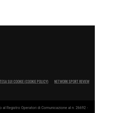
TESA SUI COOKIE (COOKIE POLICY)
NETWORK SPORT REVIEW
o al Registro Operatori di Comunicazione al n. 26692 -