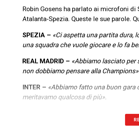
Robin Gosens ha parlato ai microfoni di S
Atalanta-Spezia. Queste le sue parole. Qu
SPEZIA –
«Ci aspetta una partita dura, 
una squadra che vuole giocare e lo fa be
REAL MADRID –
«Abbiamo lasciato per s
non dobbiamo pensare alla Champions»
INTER –
«Abbiamo fatto una buon gara c
meritavamo qualcosa di più».
LA PLAYLIST DELLE NOSTRE TOP NEW
R