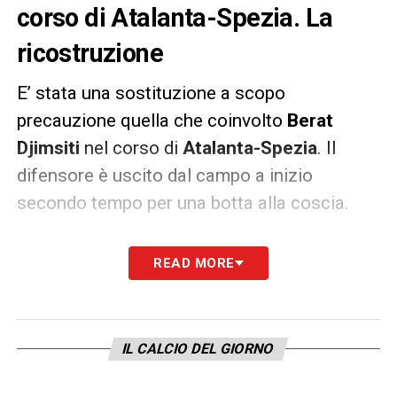
corso di Atalanta-Spezia. La
ricostruzione
E’ stata una sostituzione a scopo
precauzione quella che coinvolto
Berat
Djimsiti
nel corso di
Atalanta-Spezia
. Il
difensore è uscito dal campo a inizio
secondo tempo per una botta alla coscia.
Il giocatore è rientrato negli spogliatoi
READ MORE
accompagnato dallo staff medico ma le sue
condizioni non destano particolari
preoccupazioni in previsione della gara con il
IL CALCIO DEL GIORNO
Real Madrid
.