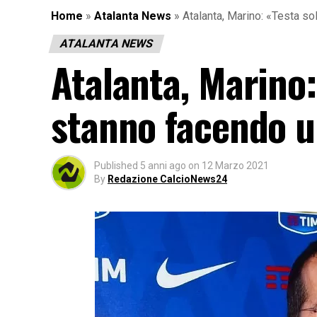
Home
»
Atalanta News
»
Atalanta, Marino: «Testa s
ATALANTA NEWS
Atalanta, Marino:
stanno facendo u
Published
5 anni ago
on
12 Marzo 2021
By
Redazione CalcioNews24