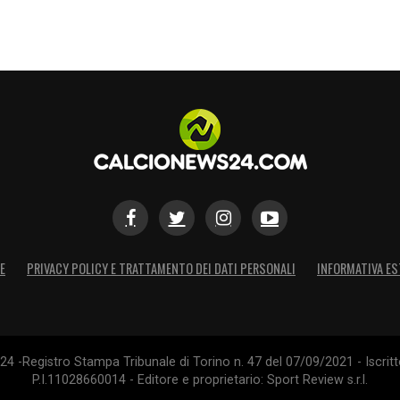
E
PRIVACY POLICY E TRATTAMENTO DEI DATI PERSONALI
INFORMATIVA ES
4 -Registro Stampa Tribunale di Torino n. 47 del 07/09/2021 - Iscritt
P.I.11028660014 - Editore e proprietario: Sport Review s.r.l.