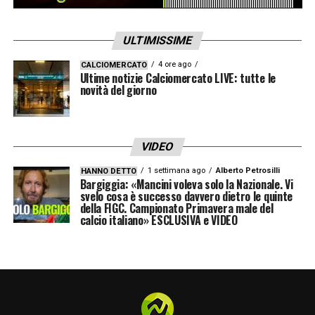
Speriamo che la legge dei grandi numeri
possa ribaltare questa tendenza, ma sarà
ULTIMISSIME
molto difficile
»
4 ore ago
CALCIOMERCATO
Ultime notizie Calciomercato LIVE: tutte le
MIGLIORARE –
«Migliorarla non sarà facile.
novità del giorno
Vedremo anche che tipo di cessioni
potrebbero esser fatte, è un’Atalanta
costruita molto bene. Un innesto dietro nel
VIDEO
pacchetto difensivo potrebbe donare ancora
1 settimana ago
Alberto Petrosilli
HANNO DETTO
Bargiggia: «Mancini voleva solo la Nazionale. Vi
più forza e poi si potrebbe dare freschezza
svelo cosa è successo davvero dietro le quinte
della FIGC. Campionato Primavera male del
alle fasce, che non sono più dirompenti
calcio italiano» ESCLUSIVA e VIDEO
come qualche anno f
a»
LA PLAYLIST DELLE NOSTRE TOP NEWS