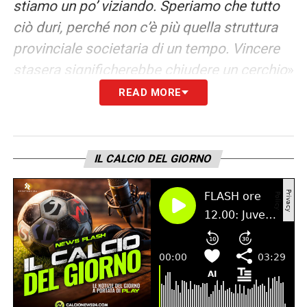
stiamo un po’ viziando. Speriamo che tutto
ciò duri, perché non c’è più quella struttura
provinciale societaria di un tempo. Vincere
stasera significherebbe chiudere un cerchio
»
READ MORE
CHIAVE TATTICA –
«Mi aspetto marcature
sui loro uomini chiave. L’Atalanta non deve
snaturarsi, giocando il calcio che l’ha
IL CALCIO DEL GIORNO
sempre premiata. Non vedrei male uno
schieramento offensivo, magari con
Koopmeiners vicino ad Ederson
»
BAYER –
«Sono quelle annate in cui si
trovano i giusti equilibri, con certi ragazzi
che si esaltano in un collettivo perfetto.