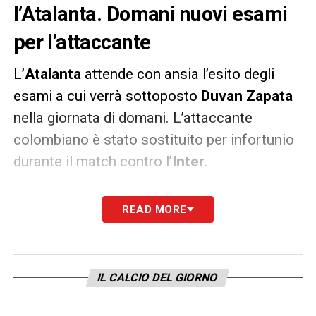
l’Atalanta. Domani nuovi esami
per l’attaccante
L’
Atalanta
attende con ansia l’esito degli
esami a cui verrà sottoposto
Duvan Zapata
nella giornata di domani. L’attaccante
colombiano è stato sostituito per infortunio
durante il match contro l’
Inter
.
Nulla di serio, fa sapere il club bergamasco.
READ MORE
Resta comunque l’incognita sul possibile
impiego di Zapata in vista della sfida di
Champions League
in casa del
Real Madrid
.
IL CALCIO DEL GIORNO
LA PLAYLIST DELLE NOSTRE TOP NEWS