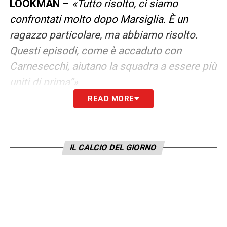
LOOKMAN
–
«
Tutto risolto, ci siamo
confrontati molto dopo Marsiglia. È un
ragazzo particolare, ma abbiamo risolto.
Questi episodi, come è accaduto con
Carnesecchi, aiutano la squadra a essere più
uniti di prima”
»
READ MORE
MOMENTO
–
«
La squadra mi ha sempre
dato grandi soddisfazioni. Hanno fame
e grande voglia di fare la differenza
.
Non
IL CALCIO DEL GIORNO
dobbiamo dimenticare che loro hanno molta
qualità in attacco e anche in mezzo,
affronteremo la partita nel miglior modo
possibile. Siamo in ritardo per la Champions,
e vogliamo vincere per risalire la classifica
»