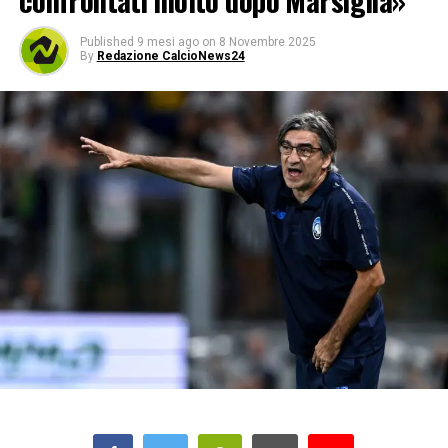
confrontati molto dopo Marsiglia»
Published
9 mesi ago
on
8 Novembre 2025
By
Redazione CalcioNews24