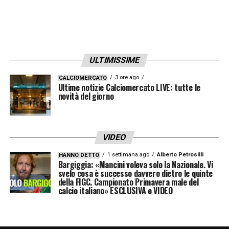
LEGGI ANCHE –
Ultime Notizie Serie A:
tutte le novità del giorno sul massimo
campionato italiano
ULTIMISSIME
LA PLAYLIST DELLE NOSTRE TOP NEWS
3 ore ago
CALCIOMERCATO
Ultime notizie Calciomercato LIVE: tutte le
novità del giorno
VIDEO
1 settimana ago
Alberto Petrosilli
HANNO DETTO
Bargiggia: «Mancini voleva solo la Nazionale. Vi
svelo cosa è successo davvero dietro le quinte
della FIGC. Campionato Primavera male del
calcio italiano» ESCLUSIVA e VIDEO