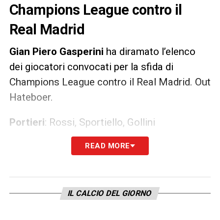
Champions League contro il
Real Madrid
Gian Piero Gasperini
ha diramato l’elenco
dei giocatori convocati per la sfida di
Champions League contro il Real Madrid. Out
Hateboer.
Portieri
: Rossi, Sportiello, Gollini
Difensori
: Toloi, Maehle, Sutalo, Palomino,
READ MORE
Gosens, Caldara, Romero, Djimsiti, Ruggeri
Centrocampisti
: Freuler, De Roon,
Malinovskyi, Pessina, Miranchuk, Pasalic
IL CALCIO DEL GIORNO
Attaccanti
: Lammers, Ilicic, Muriel, Zapata.