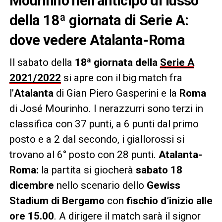
Mourinho nell’anticipo di lusso
della 18ª giornata di Serie A:
dove vedere Atalanta-Roma
Il sabato della
18ª giornata della
Serie A
2021/2022
si apre con il big match fra
l’
Atalanta
di Gian Piero Gasperini e la
Roma
di José Mourinho. I nerazzurri sono terzi in
classifica con 37 punti, a 6 punti dal primo
posto e a 2 dal secondo, i giallorossi si
trovano al 6° posto con 28 punti.
Atalanta-
Roma:
la partita si giocherà
sabato 18
dicembre
nello scenario dello
Gewiss
Stadium di Bergamo
con
fischio d’inizio alle
ore 15.00
. A dirigere il match sarà il signor