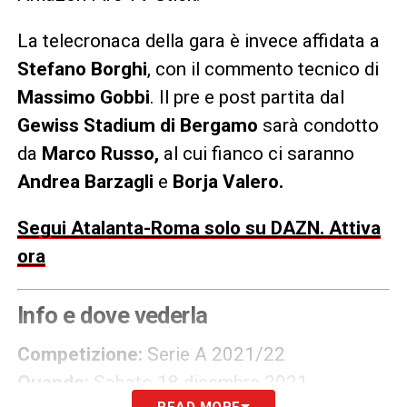
La telecronaca della gara è invece affidata a
Stefano Borghi
, con il commento tecnico di
Massimo Gobbi
. Il pre e post partita dal
Gewiss Stadium di Bergamo
sarà condotto
da
Marco Russo,
al cui fianco ci saranno
Andrea Barzagli
e
Borja Valero.
Segui Atalanta-Roma solo su DAZN. Attiva
ora
Info e dove vederla
Competizione:
Serie A 2021/22
Quando:
Sabato 18 dicembre 2021
READ MORE