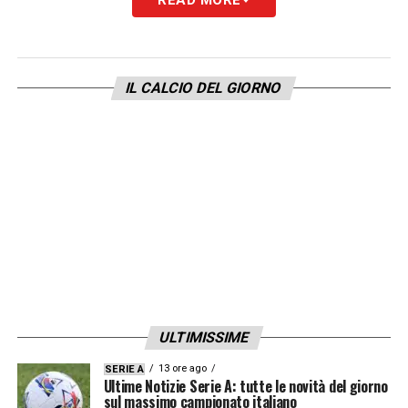
Fischio d’inizio:
ore 15.00
Stadio:
Gewiss Stadium (Bergamo)
Dove vederla in streaming:
Guarda
Atalanta-Roma solo su DAZN. Attiva ora
IL CALCIO DEL GIORNO
Arbitro:
Massimiliano Irrati di Pistoia
LA PLAYLIST DELLE NOSTRE TOP NEWS
ULTIMISSIME
13 ore ago
SERIE A
Ultime Notizie Serie A: tutte le novità del giorno
sul massimo campionato italiano