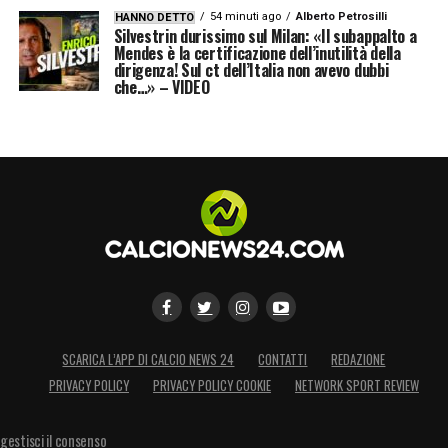
LA PLAYLIST DELLE NOSTRE TOP NEWS
54 minuti ago
Alberto Petrosilli
HANNO DETTO
Silvestrin durissimo sul Milan: «Il subappalto a
Mendes è la certificazione dell’inutilità della
dirigenza! Sul ct dell’Italia non avevo dubbi
che…» – VIDEO
SCARICA L’APP DI CALCIO NEWS 24
CONTATTI
REDAZIONE
PRIVACY POLICY
PRIVACY POLICY COOKIE
NETWORK SPORT REVIEW
gestisci il consenso