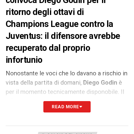
convoca Diego Godin per il
ritorno degli ottavi di
Champions League contro la
Juventus: il difensore avrebbe
recuperato dal proprio
infortunio
Nonostante le voci che lo davano a rischio in
vista della partita di domani,
Diego Godin
è
per il momento tecnicamente disponobile. Il
difensore dell’
Atletico Madrid
, autore di una
READ MORE
gran prestazione all’andata, potrebbe dunque
essere schierato in campo nel ritorno degli
ottavi di
Champions League
contro la