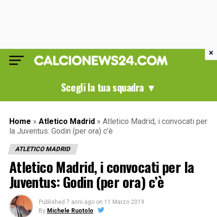
×
Scegli la tua squadra ▼
Home
»
Atletico Madrid
»
Atletico Madrid, i convocati per
la Juventus: Godin (per ora) c’è
ATLETICO MADRID
Atletico Madrid, i convocati per la
Juventus: Godin (per ora) c’è
Published
7 anni ago
on
11 Marzo 2019
By
Michele Ruotolo