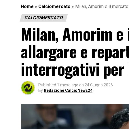
Home
»
Calciomercato
»
Milan, Amorim e il mercato: 
CALCIOMERCATO
Milan, Amorim e 
allargare e repart
interrogativi per 
Published
1 mese ago
on
24 Giugno 2026
By
Redazione CalcioNews24