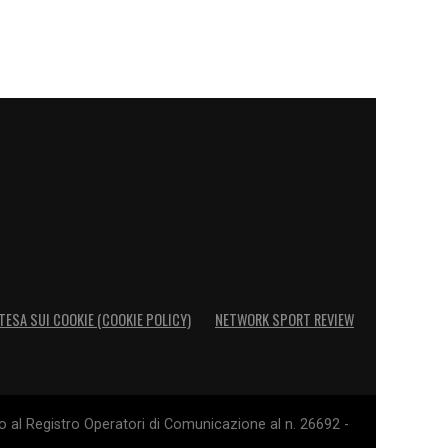
TESA SUI COOKIE (COOKIE POLICY)
NETWORK SPORT REVIEW
o al Registro Operatori di Comunicazione al n. 26692 -