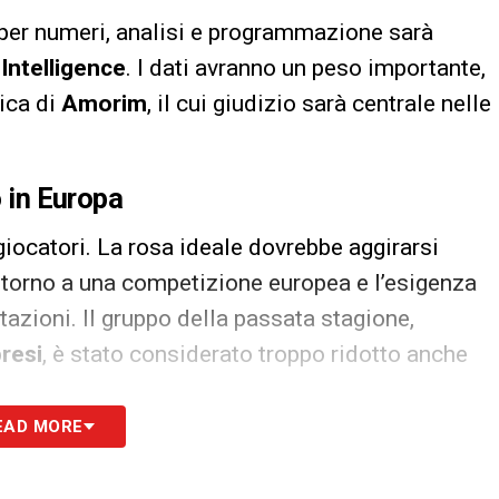
 per numeri, analisi e programmazione sarà
 Intelligence
. I dati avranno un peso importante,
ica di
Amorim
, il cui giudizio sarà centrale nelle
o in Europa
giocatori. La rosa ideale dovrebbe aggirarsi
ritorno a una competizione europea e l’esigenza
tazioni. Il gruppo della passata stagione,
resi
, è stato considerato troppo ridotto anche
EAD MORE
 Con l’aiuto dei dati, dei sistemi GPS e dei
il
Milan
proverà a prevenire meglio gli infortuni e