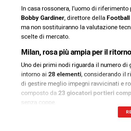
In casa rossonera, l’uomo di riferimento
Bobby Gardiner
, direttore della
Football
ma non sostituiranno la valutazione tecn
scelte di mercato.
Milan, rosa più ampia per il ritorn
Uno dei primi nodi riguarda il numero di 
intorno ai
28 elementi
, considerando il 
di gestire meglio impegni ravvicinati e ro
composto da
23 giocatori portieri comp
senza coppe.
R
Altro tema chiave sarà la gestione fisica.
metodi di lavoro dello staff di
Amorim
, 