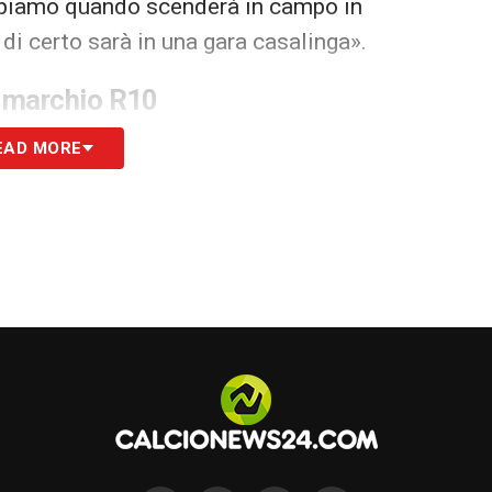
appiamo quando scenderà in campo in
 di certo sarà in una gara casalinga».
 marchio R10
onente commerciale. La maglia del
Ravenna
con
EAD MORE
online al prezzo di
129 euro
e il club sarà la
co
R10
.
mo lavorato molto. Io e Lorenzo Tonetti –
o diverse conversazioni con lui e con suo
ntusiasmo il nostro progetto. Lui vuole lanciare
le Michael Jordan per intenderci, il Ravenna sarà
 brand».
ol Como e il futuro del club