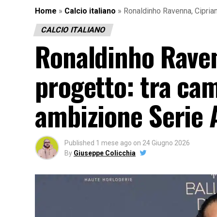
Home
»
Calcio italiano
»
Ronaldinho Ravenna, Ciprian
CALCIO ITALIANO
Ronaldinho Ravenn
progetto: tra ca
ambizione Serie 
Published
1 mese ago
on
24 Giugno 2026
By
Giuseppe Colicchia