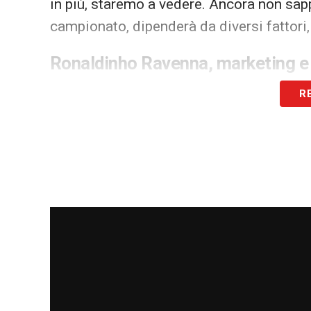
in più, staremo a vedere. Ancora non s
campionato, dipenderà da diversi fattori,
Ronaldinho Ravenna, marketing e
L’operazione avrà anche una forte comp
R
il nome di
Ronaldinho
è già disponibile 
prima squadra a vestire il marchio tecni
Sul punto,
Cipriani
ha aggiunto: «Ci abbia
racconta sempre Cipriani – abbiamo avut
fratello e alla fine ha sottoscritto con e
anche il suo marchio tecnico, R10, in sti
quindi la prima squadra a vestire questo
Ronaldinho Ravenna, il paragone c