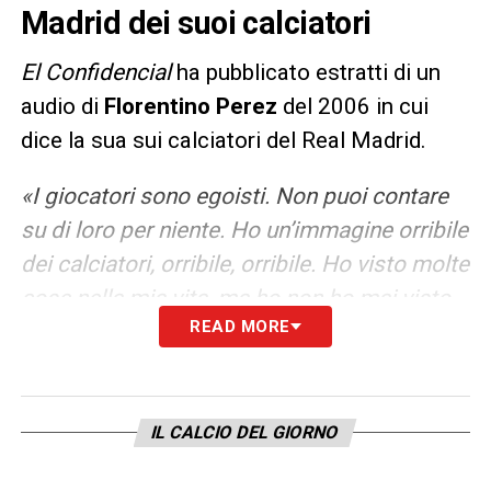
Madrid dei suoi calciatori
El Confidencial
ha pubblicato estratti di un
audio di
Florentino Perez
del 2006 in cui
dice la sua sui calciatori del Real Madrid.
«I giocatori sono egoisti. Non puoi contare
su di loro per niente. Ho un’immagine orribile
dei calciatori, orribile, orribile. Ho visto molte
cose nella mia vita, ma ho non ho mai visto
READ MORE
niente come i calciatori, amico. Beckham è
un bravo ragazzo, anche molto intelligente.
Prende 30 milioni all’anno, anche Ronaldo
Nazario, Zidane ne prende 25. E poi c’è Raul,
IL CALCIO DEL GIORNO
che non vende niente, amico, niente, non