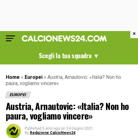
×
Scegli la tua squadra ▼
Home
»
Europei
»
Austria, Arnautovic: «Italia? Non ho
paura, vogliamo vincere»
EUROPEI
Austria, Arnautovic: «Italia? Non ho
paura, vogliamo vincere»
Published
5 anni ago
on
24 Giugno 2021
By
Redazione CalcioNews24