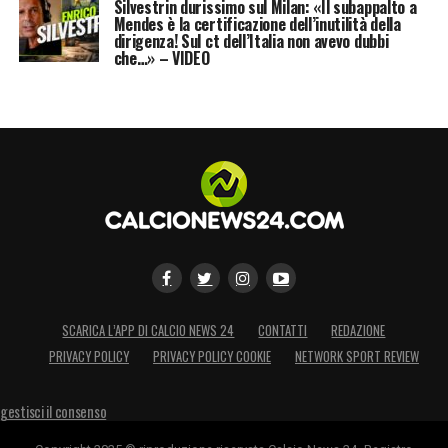
Silvestrin durissimo sul Milan: «Il subappalto a
Mendes è la certificazione dell’inutilità della
dirigenza! Sul ct dell’Italia non avevo dubbi
che…» – VIDEO
SCARICA L’APP DI CALCIO NEWS 24
CONTATTI
REDAZIONE
PRIVACY POLICY
PRIVACY POLICY COOKIE
NETWORK SPORT REVIEW
gestisci il consenso