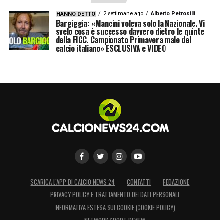
2 settimane ago
Alberto Petrosilli
HANNO DETTO
Bargiggia: «Mancini voleva solo la Nazionale. Vi
svelo cosa è successo davvero dietro le quinte
della FIGC. Campionato Primavera male del
calcio italiano» ESCLUSIVA e VIDEO
SCARICA L’APP DI CALCIO NEWS 24
CONTATTI
REDAZIONE
PRIVACY POLICY E TRATTAMENTO DEI DATI PERSONALI
INFORMATIVA ESTESA SUI COOKIE (COOKIE POLICY)