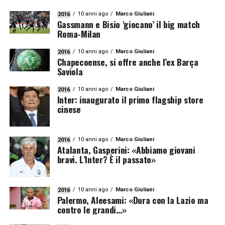
10 anni ago
Marco Giuliani
2016
Gassmann e Bisio ‘giocano’ il big match
Roma-Milan
10 anni ago
Marco Giuliani
2016
Chapecoense, si offre anche l’ex Barça
Saviola
10 anni ago
Marco Giuliani
2016
Inter: inaugurato il primo flagship store
cinese
10 anni ago
Marco Giuliani
2016
Atalanta, Gasperini: «Abbiamo giovani
bravi. L’Inter? È il passato»
10 anni ago
Marco Giuliani
2016
Palermo, Aleesami: «Dura con la Lazio ma
contro le grandi…»