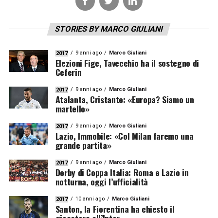
STORIES BY MARCO GIULIANI
9 anni ago
Marco Giuliani
2017
Elezioni Figc, Tavecchio ha il sostegno di
Ceferin
9 anni ago
Marco Giuliani
2017
Atalanta, Cristante: «Europa? Siamo un
martello»
9 anni ago
Marco Giuliani
2017
Lazio, Immobile: «Col Milan faremo una
grande partita»
9 anni ago
Marco Giuliani
2017
Derby di Coppa Italia: Roma e Lazio in
notturna, oggi l’ufficialità
10 anni ago
Marco Giuliani
2017
Santon, la Fiorentina ha chiesto il