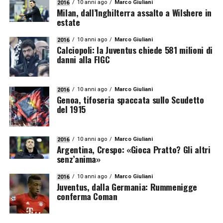
10 anni ago
Marco Giuliani
2016
Milan, dall’Inghilterra assalto a Wilshere in
estate
10 anni ago
Marco Giuliani
2016
Calciopoli: la Juventus chiede 581 milioni di
danni alla FIGC
10 anni ago
Marco Giuliani
2016
Genoa, tifoseria spaccata sullo Scudetto
del 1915
10 anni ago
Marco Giuliani
2016
Argentina, Crespo: «Gioca Pratto? Gli altri
senz’anima»
10 anni ago
Marco Giuliani
2016
Juventus, dalla Germania: Rummenigge
conferma Coman