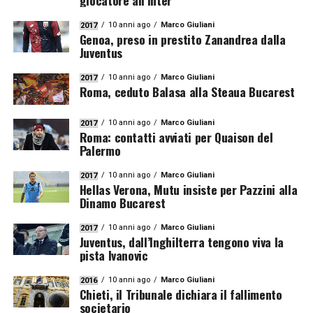
giocatore all’Inter
10 anni ago
Marco Giuliani
2017
Genoa, preso in prestito Zanandrea dalla
Juventus
10 anni ago
Marco Giuliani
2017
Roma, ceduto Balasa alla Steaua Bucarest
10 anni ago
Marco Giuliani
2017
Roma: contatti avviati per Quaison del
Palermo
10 anni ago
Marco Giuliani
2017
Hellas Verona, Mutu insiste per Pazzini alla
Dinamo Bucarest
10 anni ago
Marco Giuliani
2017
Juventus, dall’Inghilterra tengono viva la
pista Ivanovic
10 anni ago
Marco Giuliani
2016
Chieti, il Tribunale dichiara il fallimento
societario